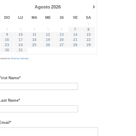
›
Agosto
2026
DO
LU
MA
ME
GI
VE
SA
1
2
3
4
5
6
7
8
9
10
11
12
13
14
15
16
17
18
19
20
21
22
23
24
25
26
27
28
29
30
31
owered by
Booking Calendar
First Name*
Last Name*
Email*