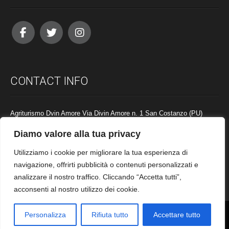
CONTACT INFO
Agriturismo Dvin Amore Via Divin Amore n. 1 San Costanzo (PU)
Codice CIR : 041051 -AGR-0002 Codice CIN : IT41051B5NLI6FTHZ
Diamo valore alla tua privacy
Phone: +39 0721 935011
Utilizziamo i cookie per migliorare la tua esperienza di
Email:
info@agridivinamore.it
navigazione, offrirti pubblicità o contenuti personalizzati e
analizzare il nostro traffico. Cliccando “Accetta tutti”,
acconsenti al nostro utilizzo dei cookie.
© 2026 Agriturismo Divin Amore
Personalizza
Rifiuta tutto
Accettare tutto
Web agency:
Grafi-Kart